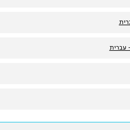
רית
- עברית